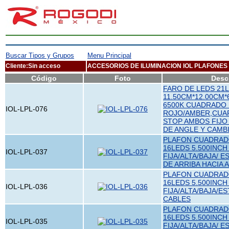
Buscar Tipos y Grupos
Menu Principal
Cliente:Sin acceso
ACCESORIOS DE ILUMINACION IOL PLAFONES
Código
Foto
Desc
FARO DE LEDS 21L
11.50CM*12.00CM
6500K CUADRADO
IOL-LPL-076
ROJO/AMBER,CUAR
STOP AMBOS FIJO
DE ANGLE Y CAMB
PLAFON CUADRADO
16LEDS 5.500INCH
IOL-LPL-037
FIJA/ALTA/BAJA/
DE ARRIBA HACIA 
PLAFON CUADRADO
16LEDS 5.500INCH
IOL-LPL-036
FIJA/ALTA/BAJA/E
CABLES
PLAFON CUADRADO
16LEDS 5.500INCH
IOL-LPL-035
FIJA/ALTA/BAJA/