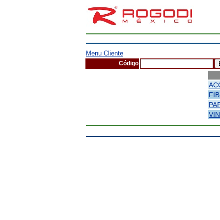
Menu Cliente
Código
AC
FI
PA
VI