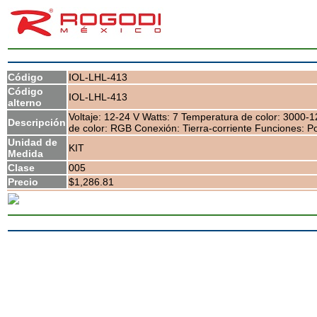
Código
IOL-LHL-413
Código
IOL-LHL-413
alterno
Voltaje: 12-24 V Watts: 7 Temperatura de color: 3000-
Descripción
de color: RGB Conexión: Tierra-corriente Funciones: Po
Unidad de
KIT
Medida
Clase
005
Precio
$1,286.81