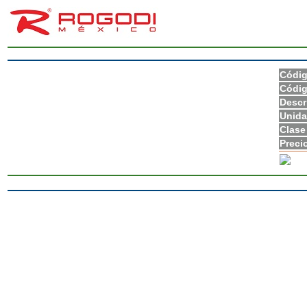
Códi
Códig
Descr
Unida
Clase
Preci