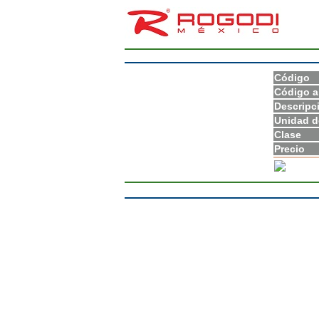
Código
Código a
Descripc
Unidad d
Clase
Precio