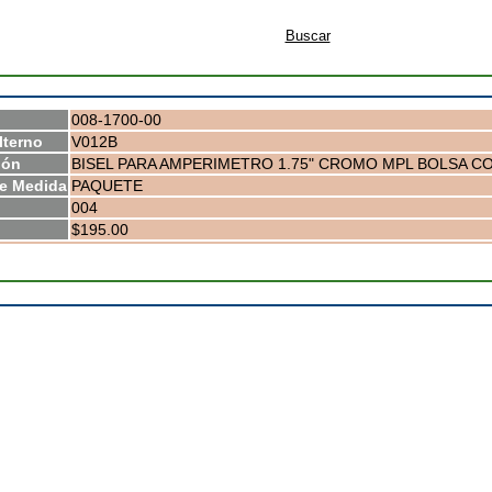
Buscar
008-1700-00
lterno
V012B
ión
BISEL PARA AMPERIMETRO 1.75" CROMO MPL BOLSA CO
e Medida
PAQUETE
004
$195.00