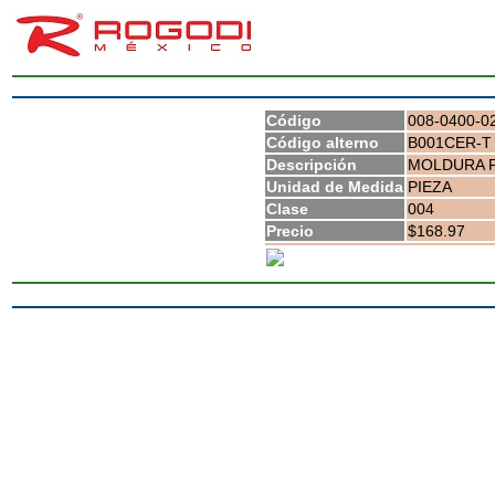
Código
008-0400-0
Código alterno
B001CER-T
Descripción
MOLDURA F
Unidad de Medida
PIEZA
Clase
004
Precio
$168.97